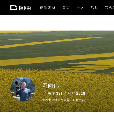
视频素材
首页
社区
活动
短视
习向伟
关注 331
粉丝 2528
大西北当地旅行向导（好摄之徒）。