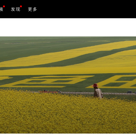
频
发现
图文作品
更多
视频作品
活动
资料