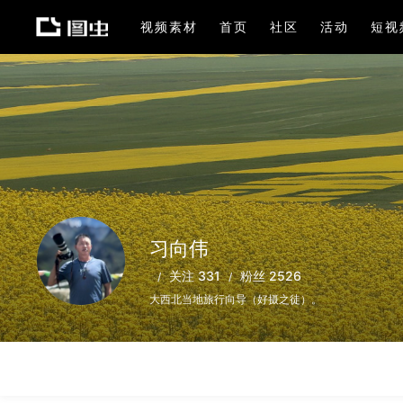
视频素材
首页
社区
活动
短视
习向伟
关注 331
粉丝 2526
大西北当地旅行向导（好摄之徒）。