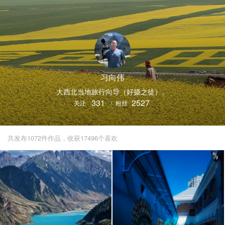
习向伟
大西北当地旅行向导（好摄之徒）。
331
2527
关注
/
粉丝
共发布1072件作品，收获17496个喜欢
9