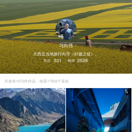
习向伟
大西北当地旅行向导（好摄之徒）。
331
2528
关注
/
粉丝
共发布1072件作品，收获17502个喜欢
9